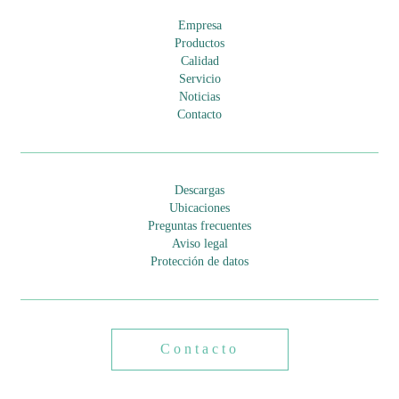
m
Empresa
p
Productos
t
Calidad
Servicio
y
Noticias
.
Contacto
Descargas
Ubicaciones
Preguntas frecuentes
Aviso legal
Protección de datos
Contacto