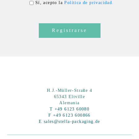
a
Sí, acepto la
Política de privacidad.
s
e
l
e
a
v
e
t
h
is
H.J.-Müller-Straße 4
65343 Eltville
fi
Alemania
e
T +49 6123 60080
F +49 6123 600866
l
E sales@stella-packaging.de
d
e