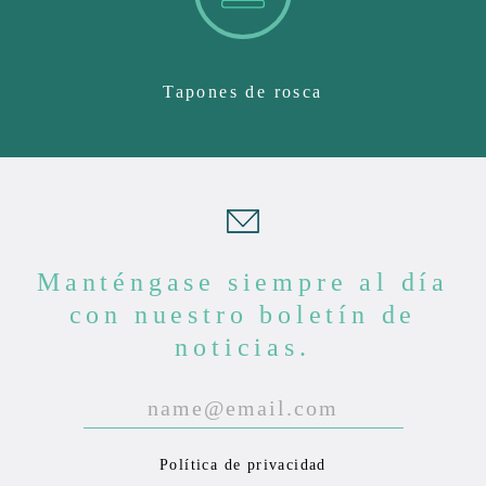
Tapones de rosca
Manténgase siempre al día
con nuestro boletín de
noticias.
P
l
e
Política de privacidad