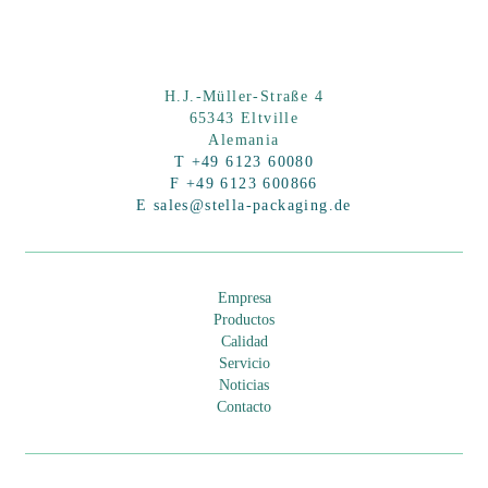
e
t
h
is
H.J.-Müller-Straße 4
65343 Eltville
fi
Alemania
e
T +49 6123 60080
F +49 6123 600866
l
E sales@stella-packaging.de
d
e
m
Empresa
p
Productos
t
Calidad
Servicio
y
Noticias
.
Contacto