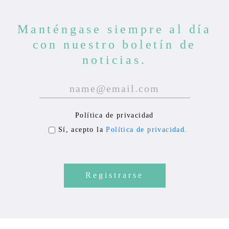
Manténgase siempre al día
con nuestro boletín de
noticias.
P
l
e
Política de privacidad
a
Sí, acepto la
Política de privacidad.
s
e
l
e
a
v