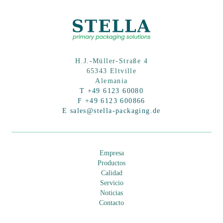
e
t
h
is
H.J.-Müller-Straße 4
fi
65343 Eltville
e
Alemania
l
T +49 6123 60080
F +49 6123 600866
d
E sales@stella-packaging.de
e
m
p
Empresa
t
Productos
Calidad
y
Servicio
.
Noticias
Contacto