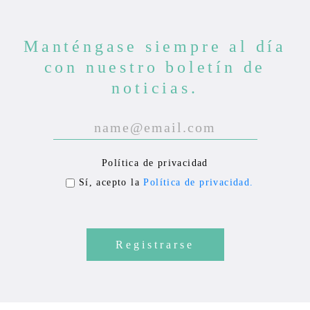
Manténgase siempre al día
con nuestro boletín de
noticias.
P
l
e
Política de privacidad
a
Sí, acepto la
Política de privacidad.
s
e
l
e
a
v