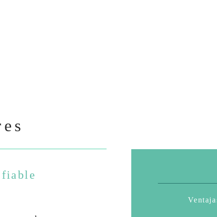
res
 fiable
Ventaja