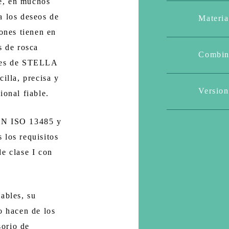
e, en muchos
a los deseos de
Materia
iones tienen en
s de rosca
Combin
ores de STELLA
illa, precisa y
Version
ional fiable.
 EN ISO 13485 y
 los requisitos
de clase I con
ables, su
o hacen de los
orio de