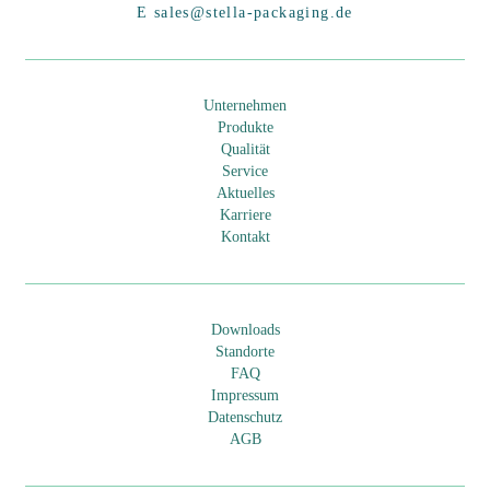
E sales@stella-packaging.de
d
l
e
d
m
e
Unternehmen
p
m
Produkte
Qualität
t
p
Service
y
t
Aktuelles
.
y
Karriere
Kontakt
.
Downloads
Standorte
FAQ
Impressum
Datenschutz
AGB