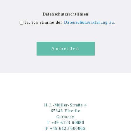
l
P
Datenschutzrichtlinien
e
l
Ja, ich stimme der
Datenschutzerklärung zu.
a
e
s
a
e
s
l
e
e
l
a
e
v
a
e
v
t
e
h
t
H.J.-Müller-Straße 4
is
h
65343 Eltville
fi
is
Germany
e
fi
T +49 6123 60080
F +49 6123 600866
l
e