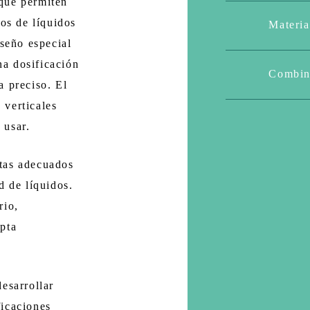
que permiten
pos de líquidos
Materia
iseño especial
a dosificación
Combin
a preciso. El
 verticales
 usar.
tas adecuados
d de líquidos.
rio,
pta
esarrollar
ficaciones