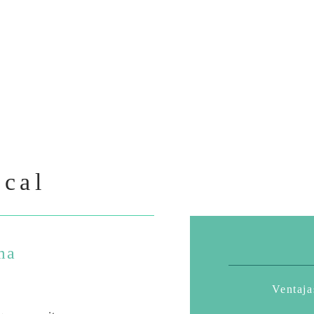
ical
ma
Ventaja