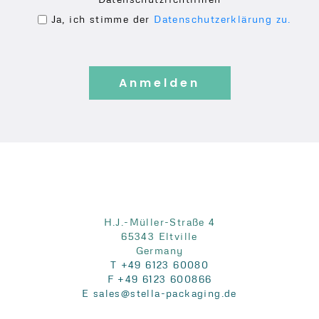
e
l
Ja, ich stimme der
Datenschutzerklärung zu.
a
e
s
a
e
s
l
e
e
l
a
e
v
a
e
v
t
e
h
t
i
H.J.-Müller-Straße 4
h
65343 Eltville
s
i
Germany
fi
s
T +49 6123 60080
F +49 6123 600866
e
fi
E sales@stella-packaging.de
l
e