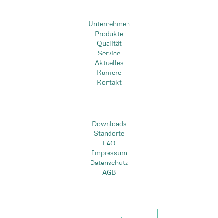
d
l
e
d
Unternehmen
m
e
Produkte
p
Qualität
m
Service
t
p
Aktuelles
y
t
Karriere
Kontakt
.
y
.
Downloads
Standorte
FAQ
Impressum
Datenschutz
AGB