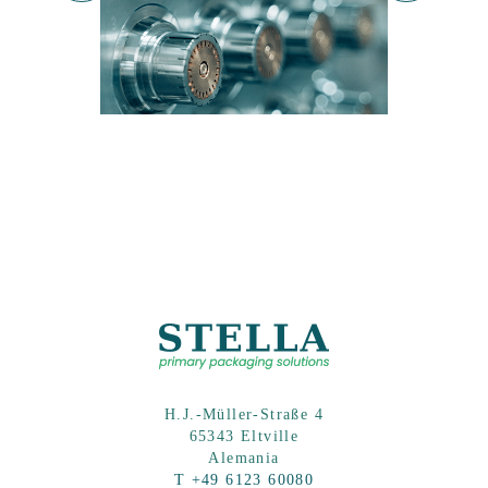
Sigue leyendo
Sig
H.J.-Müller-Straße 4
65343 Eltville
Alemania
T +49 6123 60080